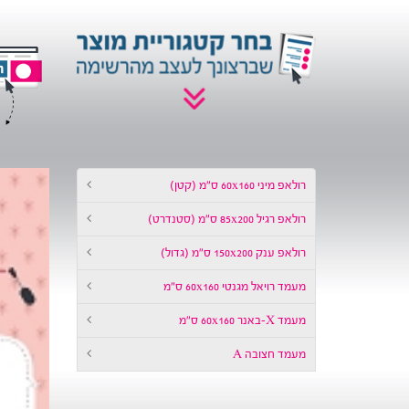
רולאפ מיני 60x160 ס״מ (קטן)
רולאפ רגיל 85x200 ס״מ (סטנדרט)
רולאפ ענק 150x200 ס״מ (גדול)
מעמד רויאל מגנטי 60x160 ס״מ
מעמד X-באנר 60x160 ס״מ
מעמד חצובה A