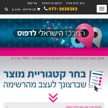
ברוך הבא אורח
הרשם או התחבר
צור קשר
077-2038283
Toggl
(0) פריטים - 0.00 ₪
navigatio
ני תצוגה ומעמדים »
רולאפ רגיל 85x200 ס״מ (סטנדרט) »
סלולר ואביזרים
לאפ מיני 60x160 ס״מ (קטן)