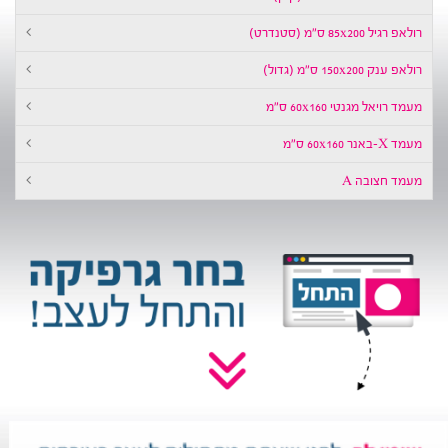
אפ רגיל 85x200 ס״מ (סטנדרט)
לאפ ענק 150x200 ס״מ (גדול)
מד רויאל מגנטי 60x160 ס״מ
ד X-באנר 60x160 ס״מ
עמד חצובה A