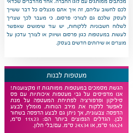
מכתבים ממותגים עם לוגו החברה.
אחד מהדברים שכדאי
לכם לחשוב עליהם, זה איך אתם מנצלים כל דבר ששייך
לעסק שלכם גם לצורכי פרסום. כי מעבר לכך שצריך
לשלוח חשבוניות ללקוחות, יש עוד שימושים שאפשר
לעשות במעטפות כגון פרסום ושיווק או לצורך עדכון על
מוצרים או שירותים חדשים בעסק.
מעטפות לבנות
הגשת מסמכים במעטפות ממותגות זו מקצוענות!
אנו מדפיסים על גבי מעטפות איכותיות עם פס
סיליקון ופרפורציה לפתיחת המעטפה על מנת
לאפשר ללקוח את מירב הנוחות. מומלץ לבצע
הדפסה צבעונית, אך ניתן גם לבצע הדפסה בשחור
לבן. הגדלים הנפוצים ביותר הם: 11x23 ס״מ,
16x24 ס״מ, או 24x34 ס״מ. עם/בלי חלון.