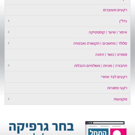
קעים מעוצבים
דל״ן
יפור | שיער | קוסמטיקה
לולר | מחשבים | תקשורת ואבטחה
פורט | כושר | תזונה
חבורה | מוניות | משלוחים והובלות
קעים לצד אחורי
קעי מסגרות
קצועות