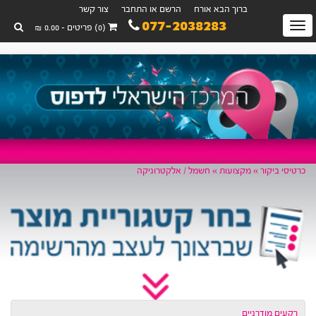
ברוך הבא אורח
הרשם או התחבר
צור קשר
077-2038283
Toggl
(0) פריטים - 0.00 ₪
navigatio
יסי ביקור »
מקצועות »
חשמל / אלקטרוניקה
קעים מודרניים