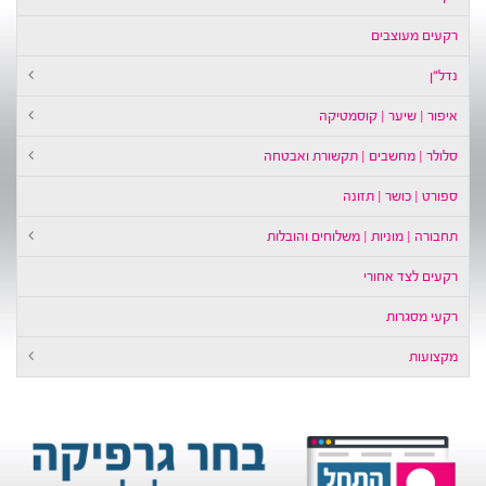
קעים מעוצבים
דל״ן
יפור | שיער | קוסמטיקה
לולר | מחשבים | תקשורת ואבטחה
פורט | כושר | תזונה
חבורה | מוניות | משלוחים והובלות
קעים לצד אחורי
קעי מסגרות
קצועות