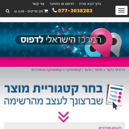
ברוך הבא אורח
הרשם או התחבר
צור קשר
077-2038283
Toggl
(0) פריטים - 0.00 ₪
navigatio
יסי ביקור »
איפור | שיער | קוסמטיקה »
קוסמטיקה וציפורניים
קעים מודרניים