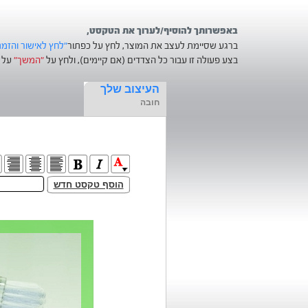
באפשרותך להוסיף/לערוך את הטקסט,
ברגע שסיימת לעצב את המוצר, לחץ על כפתור
"לחץ לאישור והזמ
בצע פעולה זו עבור כל הצדדים (אם קיימים), ולחץ על
"המשך"
על מ
העיצוב שלך
חובה